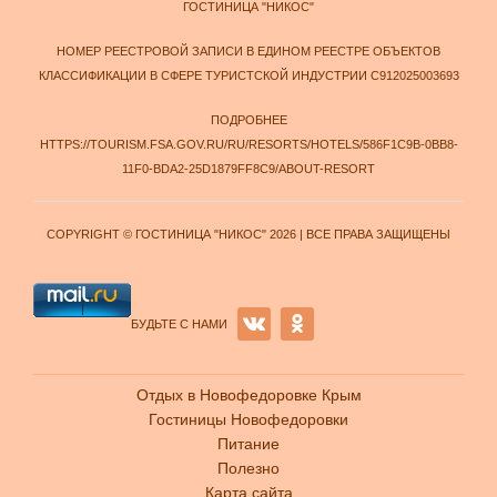
ГОСТИНИЦА "НИКОС"
НОМЕР РЕЕСТРОВОЙ ЗАПИСИ В ЕДИНОМ РЕЕСТРЕ ОБЪЕКТОВ
КЛАССИФИКАЦИИ В СФЕРЕ ТУРИСТСКОЙ ИНДУСТРИИ С912025003693
ПОДРОБНЕЕ
HTTPS://TOURISM.FSA.GOV.RU/RU/RESORTS/HOTELS/586F1C9B-0BB8-
11F0-BDA2-25D1879FF8C9/ABOUT-RESORT
COPYRIGHT © ГОСТИНИЦА "НИКОС" 2026 | ВСЕ ПРАВА ЗАЩИЩЕНЫ
БУДЬТЕ С НАМИ
Отдых в Новофедоровке Крым
Гостиницы Новофедоровки
Питание
Полезно
Карта сайта